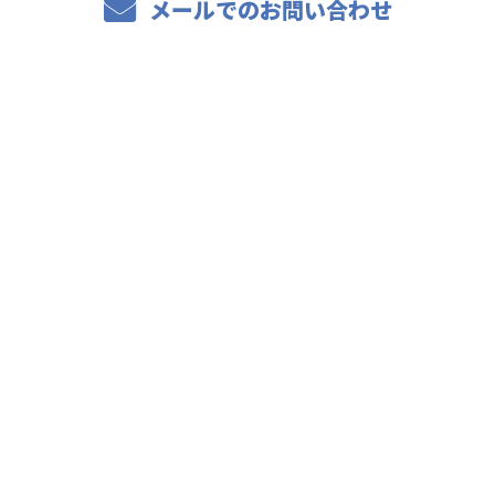
メールでのお問い合わせ
ホーム
事業紹介
水中溶接・切断
水中調査
その他の水中工事
採用情報